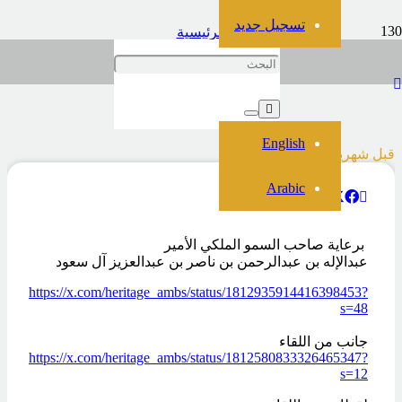
تسجيل جديد
الرئيسية
لقاء هذا_تراثنا
لقاء هذا_تراثنا
English
قبل شهرين
Arabic
‏ برعاية صاحب السمو الملكي الأمير
‏عبدالإله بن عبدالرحمن بن ناصر بن عبدالعزيز آل سعود
https://x.com/heritage_ambs/status/1812935914416398453?
s=48
جانب من اللقاء
https://x.com/heritage_ambs/status/1812580833326465347?
s=12