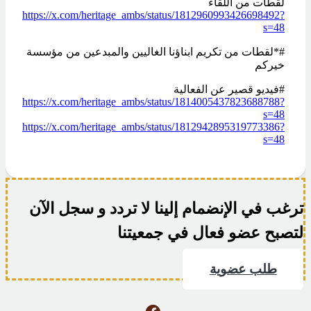
لقطات من اللقاء
https://x.com/heritage_ambs/status/1812960993426698492?
s=48
#*لقطات من تكريم ابناؤنا الغاليين والمبدعين من مؤسسة
خيركم
#فيديو قصير عن الفعالية
https://x.com/heritage_ambs/status/1814005437823688788?
s=48
https://x.com/heritage_ambs/status/1812942895319773386?
s=48
ترغب في الإنضمام إلينا لا تردد و سجل الآن
لتصبح عضو فعال في جمعيتنا
طلب عضوية