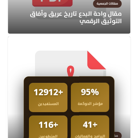
مقالات الجمعية
‎مقال واحة البدع تاريخ عريق وآفاق
التوثيق الرقمي⁩
+12912
95%
مؤشر الحوكمة
المستفيدين
+116
+41
البرامج والفعاليات
المتطوعين
مقالات الجمعية