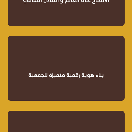
الانفتاح على العالم و التبادل الثقافي
تطوير المنصات الإلكترونية والهوية البصرية
لإبراز دور الجمعية محلياً وعالمياً.
بناء هوية رقمية متميزة للجمعية