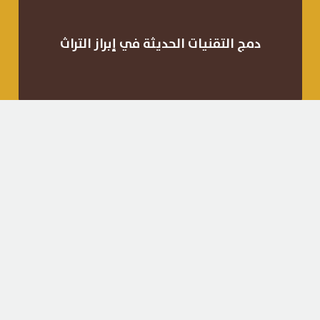
استخدام تقنيات الواقع المعزز والافتراضي
لعرض التراث بطرق مبتكرة وجاذبة.
دمج التقنيات الحديثة في إبراز التراث
الفعاليات الثقافية
آخر البرامج
الزيارات الميدانية