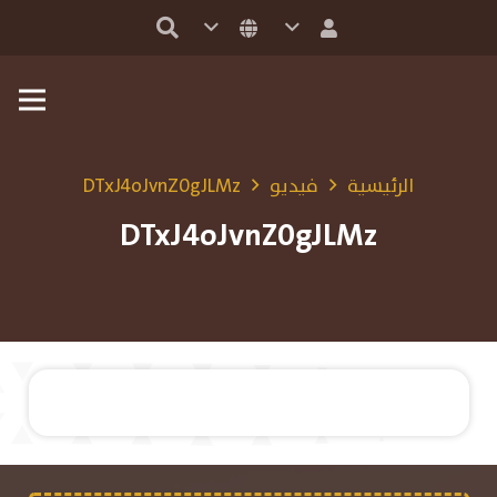
الرئيسية
فيديو
DTxJ4oJvnZ0gJLMz
DTxJ4oJvnZ0gJLMz