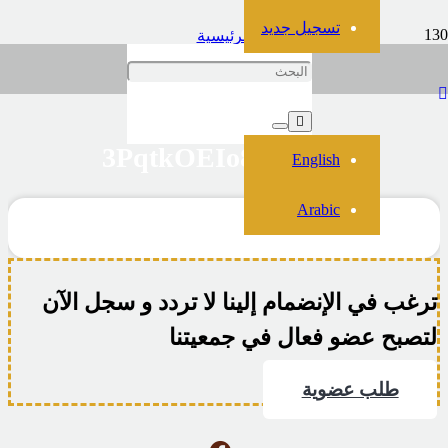
تسجيل جديد
الرئيسية
فيديو
3PqtkOEIo847e4BY
3PqtkOEIo847e4BY
English
Arabic
ترغب في الإنضمام إلينا لا تردد و سجل الآن
لتصبح عضو فعال في جمعيتنا
طلب عضوية