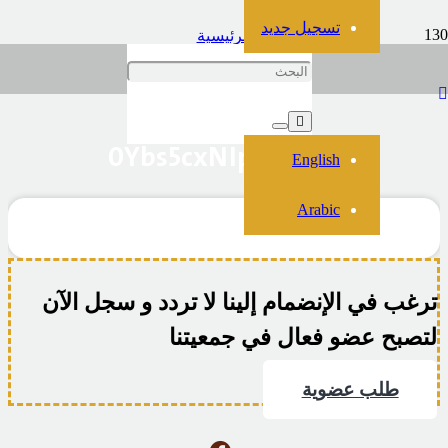
تسجيل جديد
الرئيسية
فيديو
0Ybs5cxNIp6BDLcs
0Ybs5cxNIp6BDLcs
English
Arabic
ترغب في الإنضمام إلينا لا تردد و سجل الآن
لتصبح عضو فعال في جمعيتنا
طلب عضوية