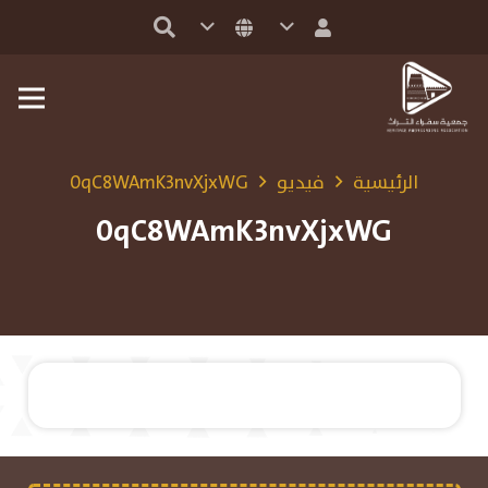
الرئيسية
فيديو
0qC8WAmK3nvXjxWG
0qC8WAmK3nvXjxWG