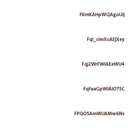
FKmKAHpWQAgoUij
FqI_simXsAEjXey
Fqj2WrFWIAEaWU4
FqFaaGpWIAIOT5C
FPQO5AmWUAMw6Ns