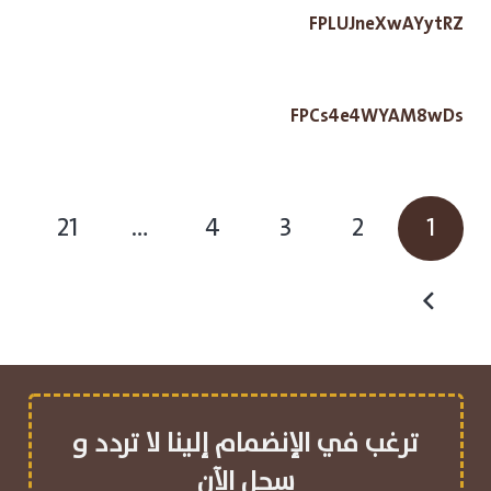
FPLUJneXwAYytRZ
FPCs4e4WYAM8wDs
21
…
4
3
2
1
ترغب في الإنضمام إلينا لا تردد و
سجل الآن