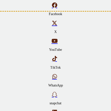
Facebook
X
YouTube
TikTok
WhatsApp
snapchat